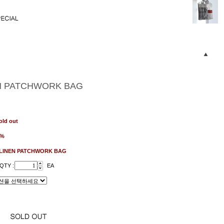
N PATCHWORK BAG
old out
1%
LINEN PATCHWORK BAG
QTY :
EA