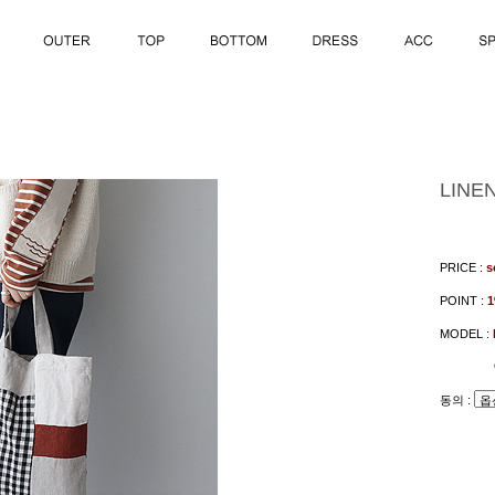
LINE
PRICE :
s
POINT :
MODEL :
동의 :