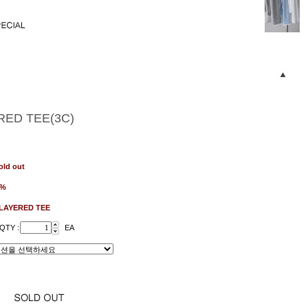
RED TEE(3C)
old out
1%
LAYERED TEE
QTY :
EA