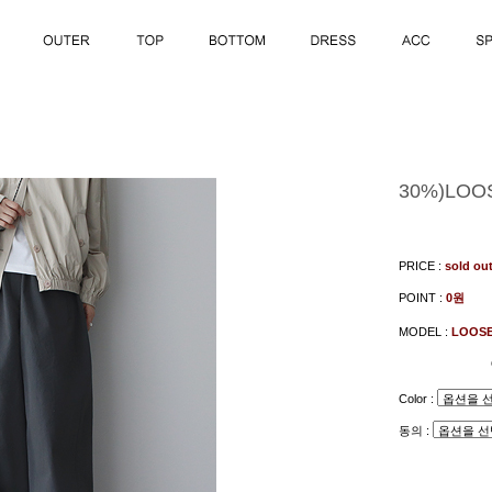
30%)LOO
PRICE :
sold ou
POINT :
0원
MODEL :
LOOSE
Color :
동의 :