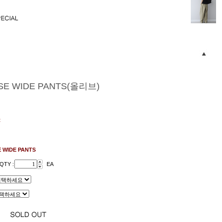
SE WIDE PANTS(올리브)
t
 WIDE PANTS
QTY :
EA