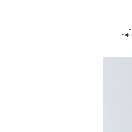
*
* 아