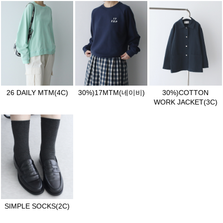
26 DAILY MTM(4C)
30%)17MTM(네이비)
30%)COTTON
WORK JACKET(3C)
SIMPLE SOCKS(2C)