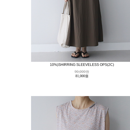
10%)SHIRRING SLEEVELESS OPS(2C)
90,000원
81,000
원