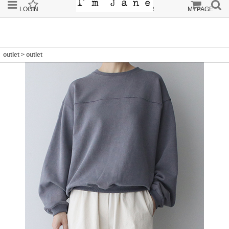
LOGIN
JOIN
ORDER
MYPAGE
outlet
>
outlet