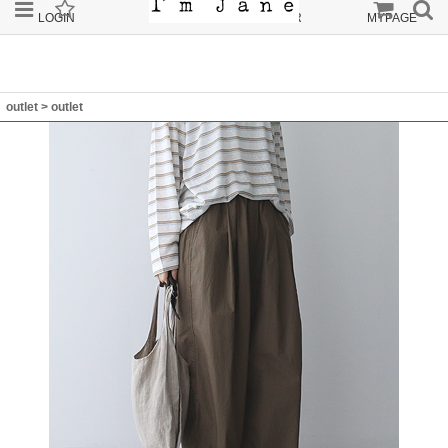
LOGIN
JOIN
ORDER
MYPAGE
outlet
>
outlet