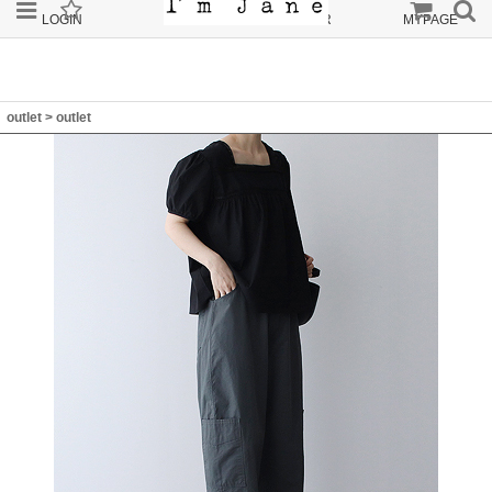
LOGIN
JOIN
ORDER
MYPAGE
outlet
>
outlet