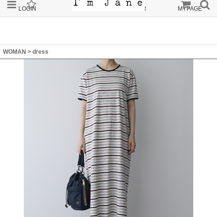
LOGIN
JOIN
ORDER
MYPAGE
WOMAN
>
dress