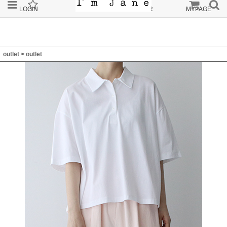
LOGIN
JOIN
ORDER
MYPAGE
outlet
>
outlet