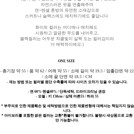
자연스러운 핏을 연출해주며
면+텐셀 혼방의 유연한 소재감으로
스커트나 슬랙스에도 매치하기에도 좋답니다.
화이트 컬러는 어디에나 매치해도
시원하고 깔끔한 무드를 내어주고,
블랙컬러는 어두운 챠콜빛이 살짝 도는 컬러감이라
더 매력적이에요:)
ONE SIZE
총기장 약 55 / 품 약 62 / 어깨 약 55 / 소매 길이 약 19.5 / 암홀단면 약 22
-
/ 소매 끝 단면 약 18.5 / CM
- 재는 방법 또는 컬러별 원단 수축률에 따라 사이즈 오차가 있을 수 있습니다.
- 면 60% 텐셀40% / 단독세탁, 드라이크리닝 권장
- 모델 : 키 158cm / 상체 마른55 / 하의 55
* 부주의로 인한 제품훼손 및 세탁방법으로 인한 제품변형에 대해서는 책임지지 않습
니다.
* 아이보리를 포함한 밝은 컬러는 교환*환불이 불가합니다. 불량시 새상품으로 교환
만 가능합니다.