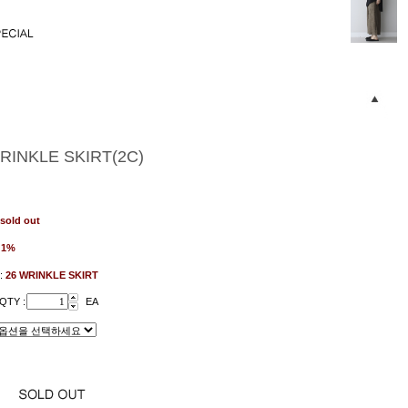
RINKLE SKIRT(2C)
sold out
:
1%
:
26 WRINKLE SKIRT
QTY :
EA