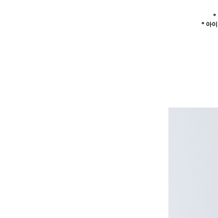
*
* 아