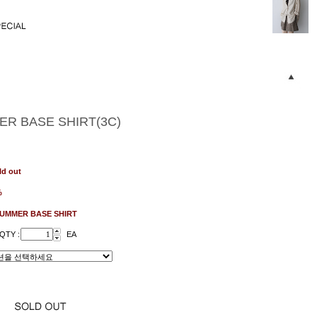
R BASE SHIRT(3C)
ld out
%
UMMER BASE SHIRT
QTY :
EA