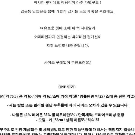
박시한 핏인데도 착용감이 아주 가볍구요-!
입은듯 안입은듯 몸에 가볍게 감기는 느낌이 좋은 셔츠에요.
여유로운 핏에 소매 뒤 턱 디테일과
소매라인까지 연결되는 백디테일 절개선이
쟈켓 느낌도 내어준답니다.
사이즈 구애없이 추천드려요:)
ONE SIZE
 약 76.5 / 품 약 65 / 어깨 약 62 /소매 기장 약 50 / 암홀단면 약 25 / 소매 통 단면 약 25
- 재는 방법 또는 컬러별 원단 수축률에 따라 사이즈 오차가 있을 수 있습니다.
- 나일론 42% 레이온 55% 폴리우레탄3% / 단독세탁, 드라이크리닝 권장
- 모델 : 키 158cm / 상체 마른55 / 하의 55
 부주의로 인한 제품훼손 및 세탁방법으로 인한 제품변형에 대해서는 책임지지 않습니
이보리를 포함한 밝은 컬러는 교환*환불이 불가합니다. 불량시 새상품으로 교환만 가능