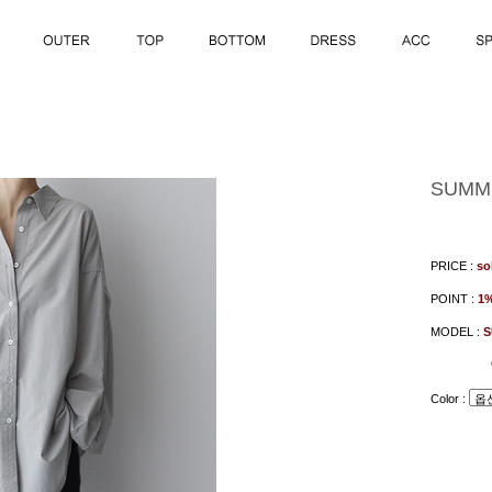
SUMME
PRICE :
so
POINT :
1
MODEL :
S
Color :