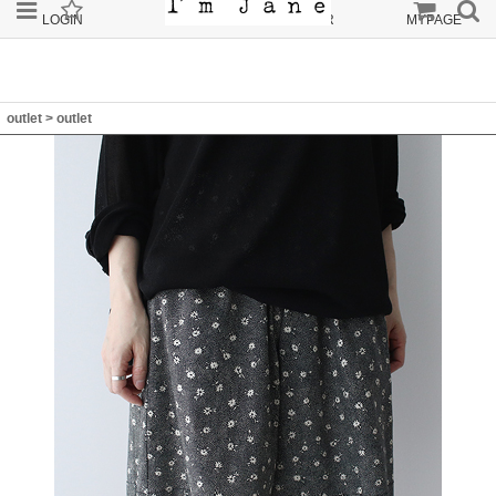
LOGIN
JOIN
ORDER
MYPAGE
outlet
>
outlet