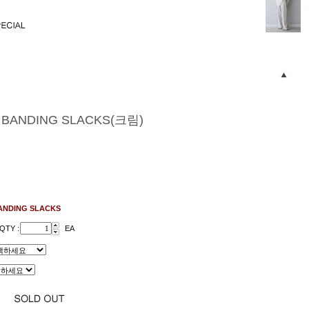
 BANDING SLACKS(크림)
ANDING SLACKS
QTY :
EA