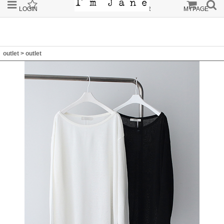
LOGIN
JOIN
ORDER
MYPAGE
outlet
>
outlet