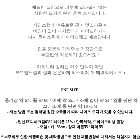
매트한 질감으로 피부에 달라붙지 않는
시원한 느낌의 린넨 혼방 소재입니다.
자연스럽게 여유로운 핏이 멋스러우며
비침이 있어 나시탑과 레이어드하거나
나시 원피스위에 레이어드해도 예쁘답니다.
힙을 충분히 가려주는 기장감으로
부담없이 착용하기 좋으세요-!
아이보리 컬러는 아주 단색이 아닌
오트밀느낌의 실과 은은하게 믹스되어 더 매력적이네요:)
ONE SIZE
총기장 약 67 / 품 약 68 / 어깨 약 55.5 / 소매 길이 약 53 / 암홀 단면 약
-
22 / 소매 통 단면 약 18 /CM
- 재는 방법 또는 컬러별 원단 수축률에 따라 사이즈 오차가 있을 수 있습니다.
- 린넨12% 아크릴63% 레이온 25% / 단독세탁, 드라이크리닝 권장
- 모델 : 키 158cm / 상체 마른55 / 하의 55
* 부주의로 인한 제품훼손 및 세탁방법으로 인한 제품변형에 대해서는 책임지지 않습