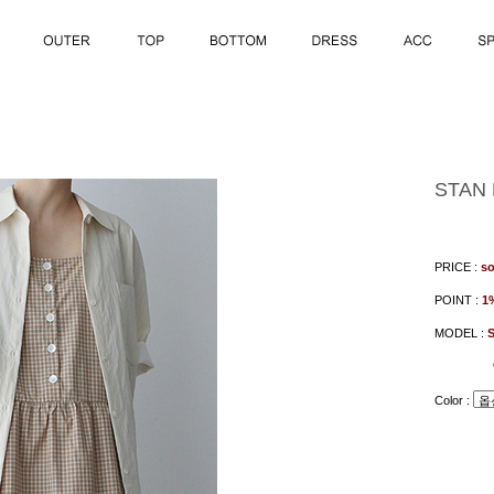
STAN 
PRICE :
so
POINT :
1
MODEL :
Color :