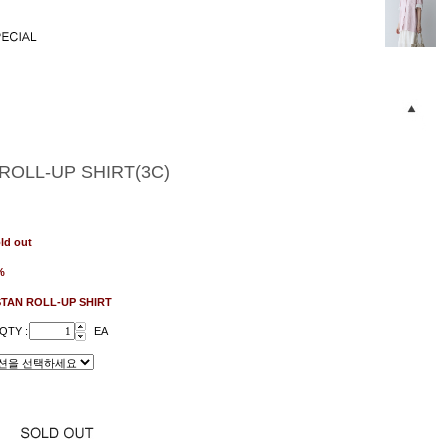
ROLL-UP SHIRT(3C)
ld out
%
STAN ROLL-UP SHIRT
QTY :
EA