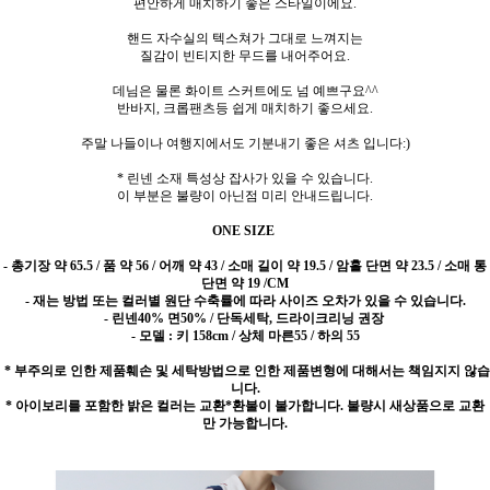
편안하게 매치하기 좋은 스타일이에요.
핸드 자수실의 텍스쳐가 그대로 느껴지는
질감이 빈티지한 무드를 내어주어요.
데님은 물론 화이트 스커트에도 넘 예쁘구요^^
반바지, 크롭팬츠등 쉽게 매치하기 좋으세요.
주말 나들이나 여행지에서도 기분내기 좋은 셔츠 입니다:)
* 린넨 소재 특성상 잡사가 있을 수 있습니다.
이 부분은 불량이 아닌점 미리 안내드립니다.
ONE SIZE
-
총기장 약 65.5 / 품 약 56 / 어깨 약 43 / 소매 길이 약 19.5 / 암홀 단면 약 23.5 / 소매 통
단면 약 19 /CM
- 재는 방법 또는 컬러별 원단 수축률에 따라 사이즈 오차가 있을 수 있습니다.
- 린넨40% 면50% / 단독세탁, 드라이크리닝 권장
- 모델 : 키 158cm / 상체 마른55 / 하의 55
* 부주의로 인한 제품훼손 및 세탁방법으로 인한 제품변형에 대해서는 책임지지 않습
니다.
* 아이보리를 포함한 밝은 컬러는 교환*환불이 불가합니다. 불량시 새상품으로 교환
만 가능합니다.