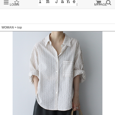
LOGIN
JOIN
ORDER
MYPAGE
WOMAN
>
top