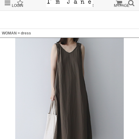
LOGIN
JOIN
ORDER
MYPAGE
WOMAN
>
dress