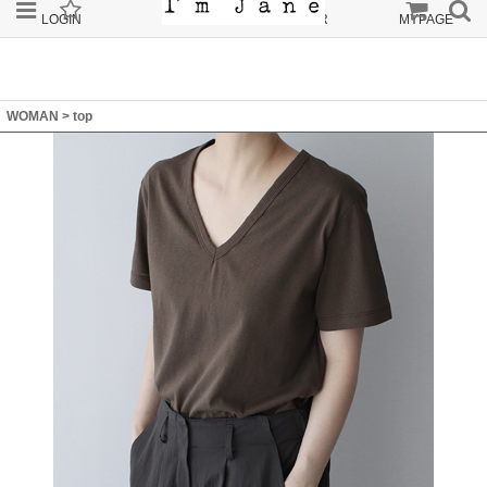
LOGIN
JOIN
ORDER
MYPAGE
WOMAN
>
top