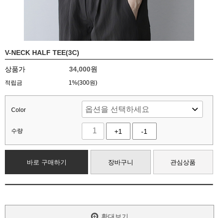
V-NECK HALF TEE(3C)
상품가
34,000
원
적립금
1%(300원)
Color
수량
+1
-1
바로 구매하기
장바구니
관심상품
확대보기