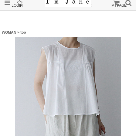
LOGIN
JOIN
ORDER
MYPAGE
WOMAN
>
top