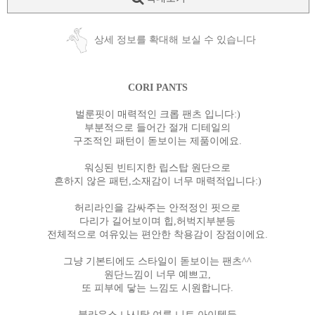
상세 정보를 확대해 보실 수 있습니다
CORI PANTS
벌룬핏이 매력적인 크롭 팬츠 입니다:)
부분적으로 들어간 절개 디테일의
구조적인 패턴이 돋보이는 제품이에요.
워싱된 빈티지한 립스탑 원단으로
흔하지 않은 패턴,소재감이 너무 매력적입니다:)
허리라인을 감싸주는 안적정인 핏으로
다리가 길어보이며 힙,허벅지부분등
전체적으로 여유있는 편안한 착용감이 장점이에요.
그냥 기본티에도 스타일이 돋보이는 팬츠^^
원단느낌이 너무 예쁘고,
또 피부에 닿는 느낌도 시원합니다.
블라우스,나시탑,여름 니트 아이템등