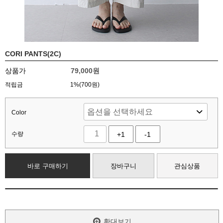
CORI PANTS(2C)
상품가
79,000
원
적립금
1%(700원)
Color
수량
+1
-1
바로 구매하기
장바구니
관심상품
확대보기