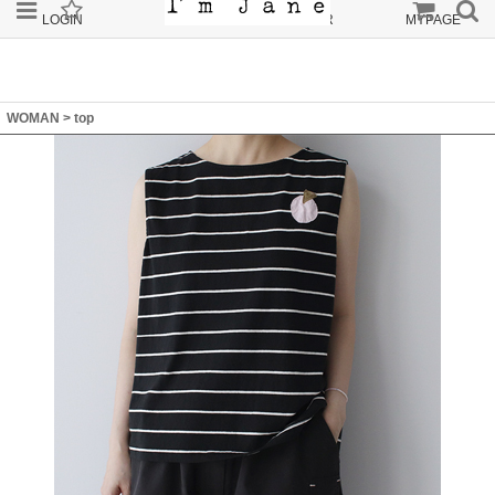
LOGIN
JOIN
ORDER
MYPAGE
WOMAN
>
top