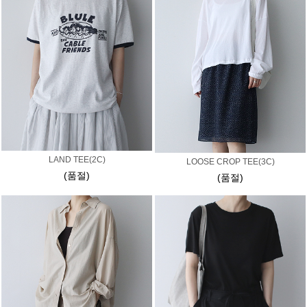
LAND TEE(2C)
LOOSE CROP TEE(3C)
(품절)
(품절)