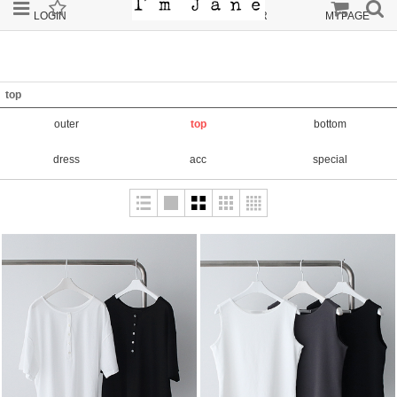
LOGIN
JOIN
ORDER
MYPAGE
top
outer
top
bottom
dress
acc
special