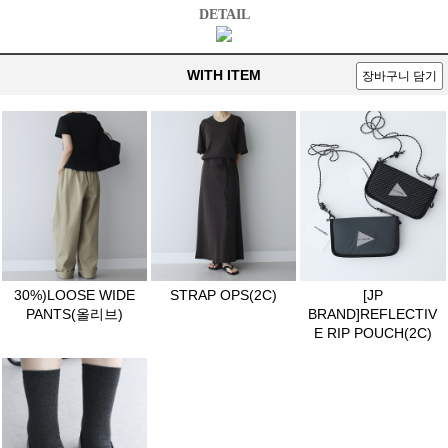
DETAIL
WITH ITEM
장바구니 담기
30%)LOOSE WIDE
STRAP OPS(2C)
[JP
PANTS(올리브)
BRAND]REFLECTIV
E RIP POUCH(2C)